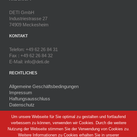
DETI GmbH
Industriestrasse 27
74909 Meckesheim
KONTAKT
Telefon: +49 62 26 84 31
Fax : +49 62 26 84 32
E-Mail: info@deti.de
RECHTLICHES
Allgemeine Geschäftsbedingungen
Impressum
Haftungsausschluss
Datenschutz
Um unsere Webseite für Sie optimal zu gestalten und fortlaufend
verbessern zu können, verwenden wir Cookies. Durch die weitere
Nutzung der Webseite stimmen Sie der Verwendung von Cookies zu.
Weitere Informationen zu Cookies erhalten Sie in unserer