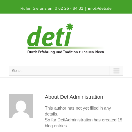
Rufen Sie uns an: 0 62 26 - 84 31
|
info@deti.de
Go to...
About
DetiAdministration
This author has not yet filled in any
details.
So far DetiAdministration has created 19
blog entries.