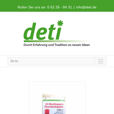
Rufen Sie uns an: 0 62 26 - 84 31
|
info@deti.de
Go to...