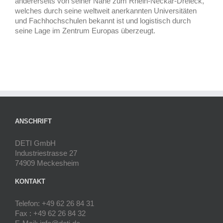
andererseits von seiner Nähe zum Rhein-Neckar-Dreieck,
welches durch seine weltweit anerkannten Universitäten
und Fachhochschulen bekannt ist und logistisch durch
seine Lage im Zentrum Europas überzeugt.
ANSCHRIFT
DETI GmbH
Industriestrasse 27
74909 Meckesheim
KONTAKT
Telefon: +49 62 26 84 31
Fax : +49 62 26 84 32