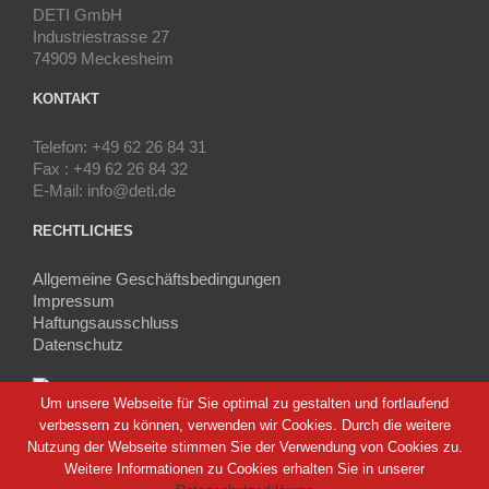
DETI GmbH
Industriestrasse 27
74909 Meckesheim
KONTAKT
Telefon: +49 62 26 84 31
Fax : +49 62 26 84 32
E-Mail: info@deti.de
RECHTLICHES
Allgemeine Geschäftsbedingungen
Impressum
Haftungsausschluss
Datenschutz
Um unsere Webseite für Sie optimal zu gestalten und fortlaufend
verbessern zu können, verwenden wir Cookies. Durch die weitere
Nutzung der Webseite stimmen Sie der Verwendung von Cookies zu.
Weitere Informationen zu Cookies erhalten Sie in unserer