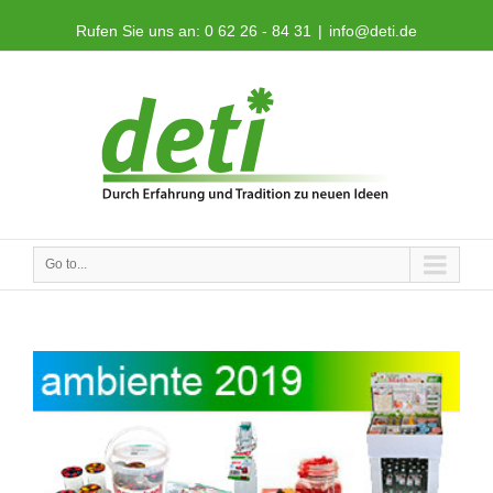
Rufen Sie uns an: 0 62 26 - 84 31
|
info@deti.de
Go to...