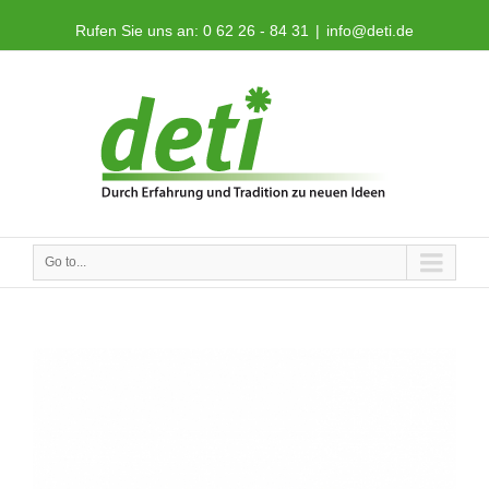
Rufen Sie uns an: 0 62 26 - 84 31
|
info@deti.de
Go to...