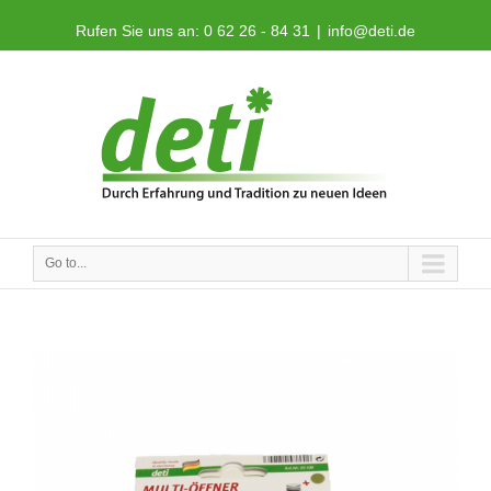
Rufen Sie uns an: 0 62 26 - 84 31
|
info@deti.de
Go to...