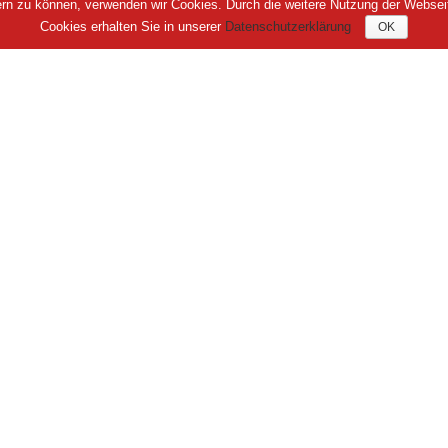
sern zu können, verwenden wir Cookies. Durch die weitere Nutzung der Webse
Cookies erhalten Sie in unserer
Datenschutzerklärung
OK
KONTAKT
Telefon: +49 62 26 84 31
Fax : +49 62 26 84 32
E-Mail: info@deti.de