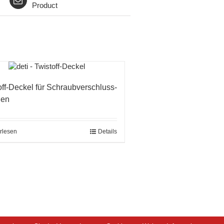
Product
off-Deckel für Schraubverschluss-
hen
rlesen
Details