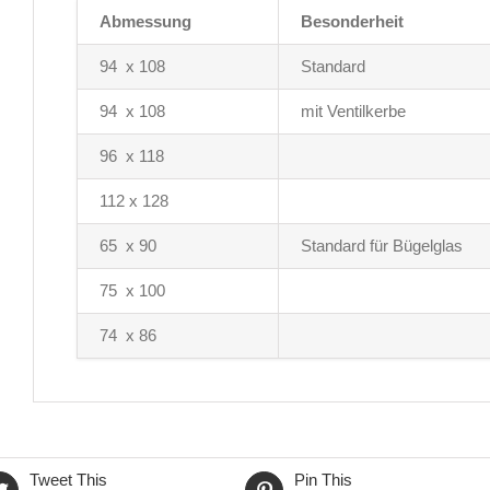
Abmessung
Besonderheit
94 x 108
Standard
94 x 108
mit Ventilkerbe
96 x 118
112 x 128
65 x 90
Standard für Bügelglas
75 x 100
74 x 86
Tweet This
Pin This